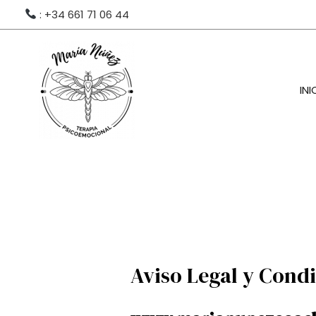
Ir
: +34 661 71 06 44
al
contenido
INI
Aviso Legal y Cond