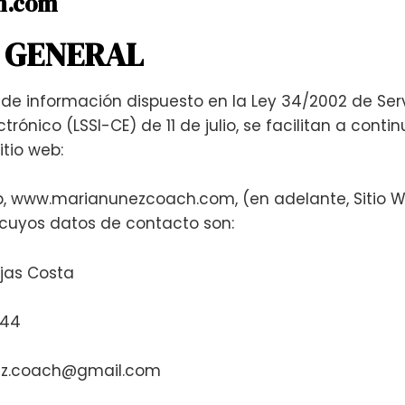
h.com
N GENERAL
de información dispuesto en la Ley 34/2002 de Serv
rónico (LSSI-CE) de 11 de julio, se facilitan a cont
itio web:
web, www.marianunezcoach.com, (en adelante, Sitio W
 cuyos datos de contacto son:
ijas Costa
644
nez.coach@gmail.com