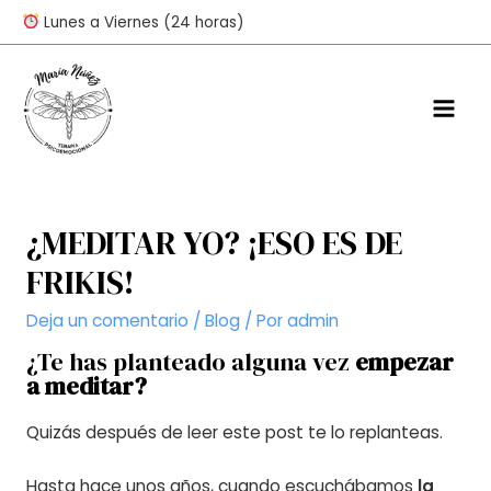
Ir
Lunes a Viernes (24 horas)
al
contenido
Mai
Men
¿MEDITAR YO? ¡ESO ES DE
FRIKIS!
Deja un comentario
/
Blog
/ Por
admin
¿Te has planteado alguna vez
empezar
a meditar?
Quizás después de leer este post te lo replanteas.
Hasta hace unos años, cuando escuchábamos
la